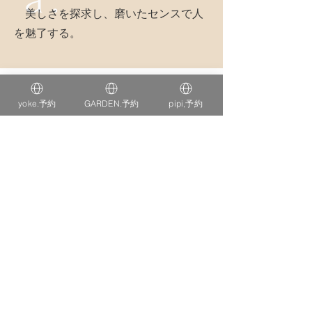
​ 美しさを探求し、磨いたセンスで人
を魅了する。
PURPOSE
存在意義
yoke.予約
GARDEN.予約
pipi,予約
美容を通じて
"自分らしく生きられる場”をつくり