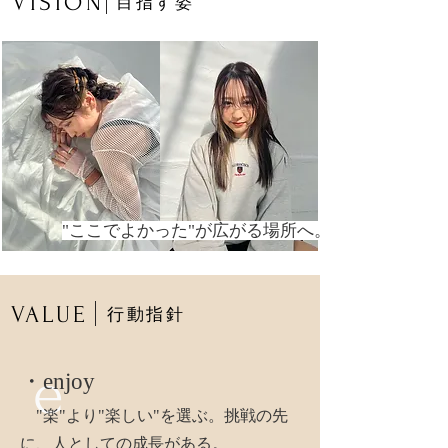
VISION
​目指す姿
​"ここでよかった"が広がる場所へ。
VALUE
行動指針
e
・
e
njoy
"楽"より"楽しい"を選ぶ。挑戦の先
に、人としての成長がある。