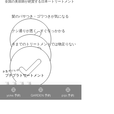
​全国の美容師が絶賛する日本一トリートメント
髪のパサつき・ゴワつきが気になる
クシ通りが悪く、すぐ引っかかる
今までのトリートメントでは物足りない
お急ぎさんは
プチプラトリートメント
yoke.予約
GARDEN.予約
pipi,予約
たった２分で毛髪回復量110％
​究極の時短コスパトリートメント