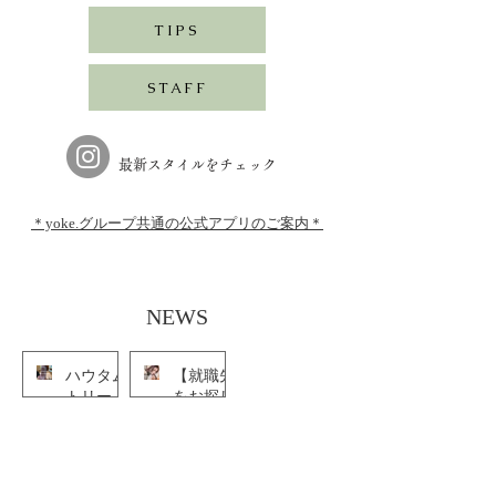
TIPS
STAFF
最新スタイルをチェック
＊yoke.グループ共通の公式アプリのご案内＊
​NEWS
ハウタム
【就職先
トリート
をお探し
メントの
の美容学
ご紹介
生さん
2024年5月3日
へ】
2024年5月2日
2025年