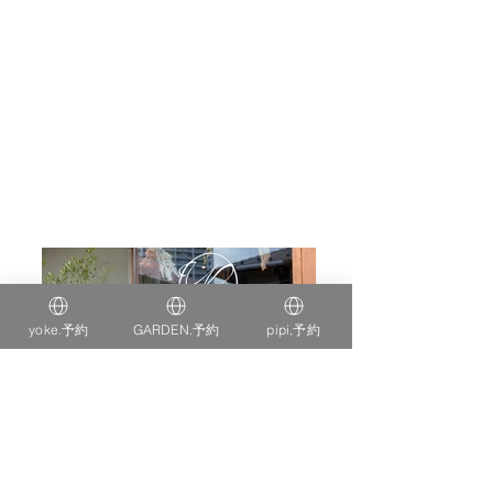
度新卒ア
シスタン
ト募集🎉
yoke.予約
GARDEN.予約
pipi,予約